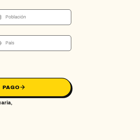
Población
País
 PAGO
caria,