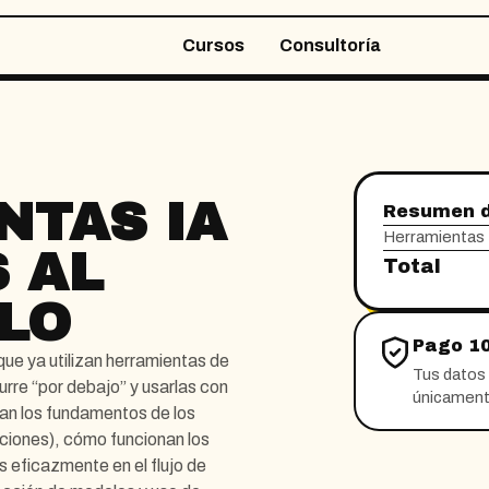
Cursos
Consultoría
NTAS IA
Resumen d
Herramientas I
 AL
Total
LO
Pago 1
que ya utilizan herramientas de
Tus datos 
rre “por debajo” y usarlas con
únicamente
ican los fundamentos de los
aciones), cómo funcionan los
 eficazmente en el flujo de