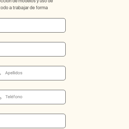
ección de modelos y uso de
odo a trabajar de forma
Apellidos
rte
Teléfono